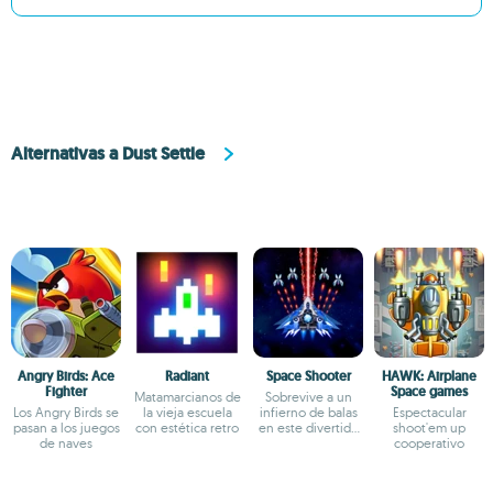
Alternativas a Dust Settle
Angry Birds: Ace
Radiant
Space Shooter
HAWK: Airplane
Fighter
Space games
Matamarcianos de
Sobrevive a un
Los Angry Birds se
la vieja escuela
infierno de balas
Espectacular
pasan a los juegos
con estética retro
en este divertido
shoot'em up
de naves
shoot em up
cooperativo