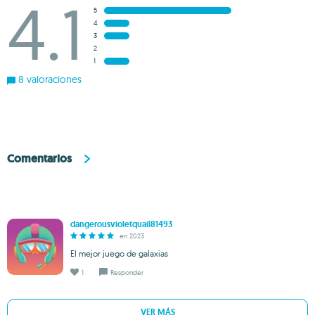
4.1
5
4
3
2
1
8 valoraciones
Comentarios
dangerousvioletquail81493
en 2023
El mejor juego de galaxias
1
Responder
VER MÁS