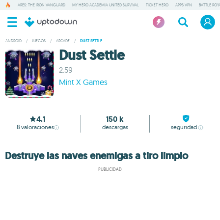
ARES: THE IRON VANGUARD
MY HERO ACADEMIA UNITED SURVIVAL
TICKET HERO
APPS VPN
BATTLE ROY
ANDROID
/
JUEGOS
/
ARCADE
/
DUST SETTLE
Dust Settle
2.59
Mint X Games
4.1
150 k
8
valoraciones
descargas
seguridad
Destruye las naves enemigas a tiro limpio
PUBLICIDAD