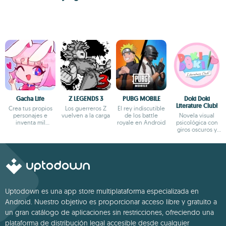
Gacha Life
Z LEGENDS 3
PUBG MOBILE
Doki Doki
Literature Club!
Crea tus propios
Los guerreros Z
El rey indiscutible
personajes e
vuelven a la carga
de los battle
Novela visual
inventa mil
royale en Android
psicológica con
aventuras
giros oscuros y
narrativa profunda
Uptodown es una app store multiplataforma especializada en
Android. Nuestro objetivo es proporcionar acceso libre y gratuito a
un gran catálogo de aplicaciones sin restricciones, ofreciendo una
plataforma de distribución legal accesible desde cualquier