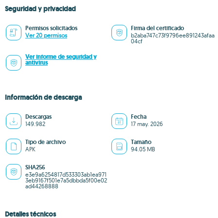
Seguridad y privacidad
Permisos solicitados
Firma del certificado
Ver 20 permisos
b2aba747c73f9796ee891243afaa
04cf
Ver informe de seguridad y
antivirus
Información de descarga
Descargas
Fecha
149.982
17 may. 2026
Tipo de archivo
Tamaño
APK
94.05 MB
SHA256
e3e9a6254817d533303ab1ea971
3eb9167f501e7a5dbbda5f00e02
ad44268888
Detalles técnicos