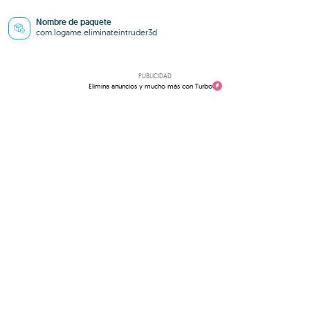
Nombre de paquete
com.logame.eliminateintruder3d
PUBLICIDAD
Elimina anuncios y mucho más con Turbo