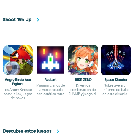
Shoot 'Em Up
Angry Birds: Ace
Radiant
RIDE ZERO
Space Shooter
Fighter
Matamarcianos de
Divertida
Sobrevive a un
Los Angry Birds se
la vieja escuela
combinación de
infierno de balas
pasan a los juegos
con estética retro
SHMUP y juego de
en este divertido
de naves
ritmo
shoot em up
Descubre estos juegos